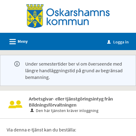
Välkommen
till
e-
tjänster
-
L
Meny
Logga in
u
Oskarshamns
kommun
Under semestertider ber vi om överseende med
längre handläggningstid på grund av begränsad
bemanning.
Arbetsgivar- eller tjänstgöringsintyg från
Bildningsförvaltningen
Den här tjänsten kräver inloggning
Via denna e-tjänst kan du beställa: