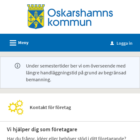
Välkommen
till
e-
tjänster
-
L
Meny
Logga in
u
Oskarshamns
kommun
Under semestertider ber vi om överseende med
längre handläggningstid på grund av begränsad
bemanning.
Kontakt för företag
Vi hjälper dig som företagare
Har du frågor, idéer eller behöver stöd i ditt företagande?