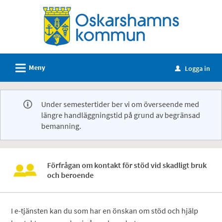
Välkommen
till
e-
tjänster
-
L
Meny
Logga in
u
Oskarshamns
kommun
Under semestertider ber vi om överseende med
längre handläggningstid på grund av begränsad
bemanning.
Förfrågan om kontakt för stöd vid skadligt bruk
och beroende
I e-tjänsten kan du som har en önskan om stöd och hjälp