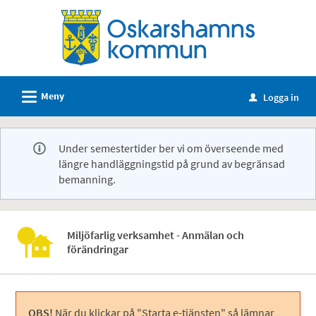
Välkommen
till
e-
tjänster
-
L
Meny
Logga in
u
Oskarshamns
kommun
Under semestertider ber vi om överseende med
längre handläggningstid på grund av begränsad
bemanning.
Miljöfarlig verksamhet - Anmälan och
förändringar
OBS!
När du klickar på "Starta e-tjänsten" så lämnar