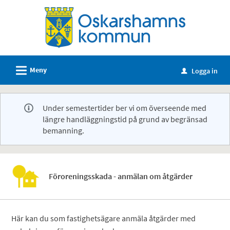
Välkommen
till
e-
tjänster
-
L
Meny
Logga in
u
Oskarshamns
kommun
Under semestertider ber vi om överseende med
längre handläggningstid på grund av begränsad
bemanning.
Föroreningsskada - anmälan om åtgärder
Här kan du som fastighetsägare anmäla åtgärder med