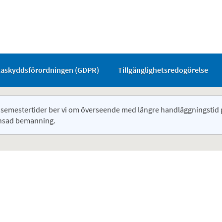
taskyddsförordningen (GDPR)
Tillgänglighetsredogörelse
semestertider ber vi om överseende med längre handläggningstid 
nsad bemanning.