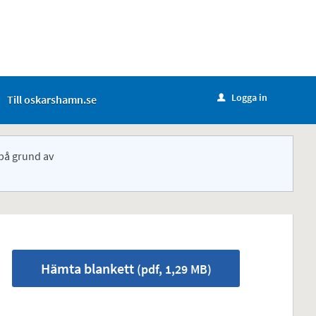
Logga in
Till oskarshamn.se
u
på grund av
Hämta blankett
(pdf, 1,29 MB)