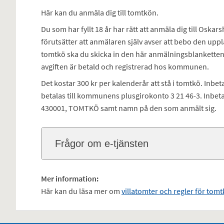
Här kan du anmäla dig till tomtkön.
Du som har fyllt 18 år har rätt att anmäla dig till O
förutsätter att anmälaren själv avser att bebo den upp
tomtkö ska du skicka in den här anmälningsblanketten o
avgiften är betald och registrerad hos kommunen.
Det kostar 300 kr per kalenderår att stå i tomtkö. Inbe
betalas till kommunens plusgirokonto 3 21 46-3. Inb
430001, TOMTKÖ samt namn på den som anmält sig.
Frågor om e-tjänsten
Mer information:
Här kan du läsa mer om
villatomter och regler för tom