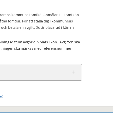
skarshamns kommuns tomtkö. Anmälan till tomtkön
låtna tomten. För att ställa dig i kommunens
ch betala en avgift. Du är placerad i kön när
talningsdatum avgör din plats i kön. Avgiften ska
etalningen ska märkas med referensnummer
tkö
.