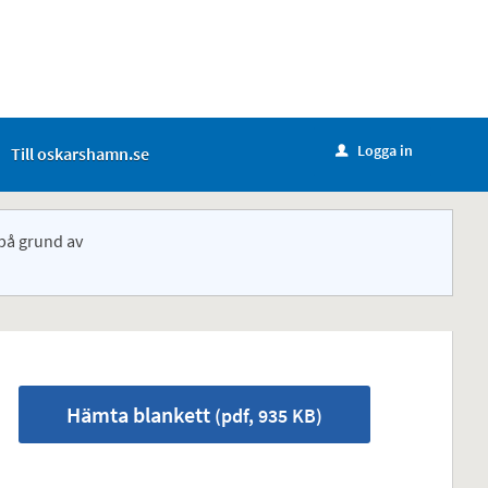
Logga in
Till oskarshamn.se
u
på grund av
Hämta blankett
(pdf, 935 KB)