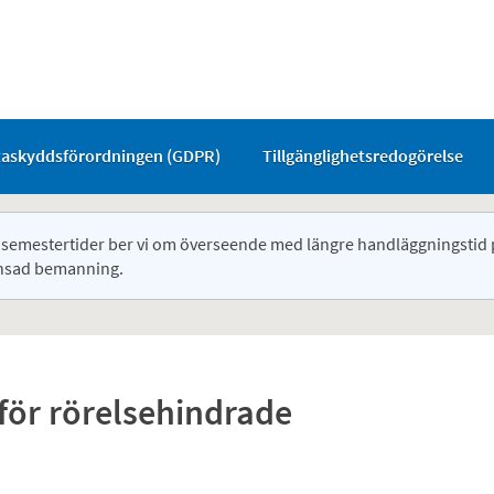
taskyddsförordningen (GDPR)
Tillgänglighetsredogörelse
semestertider ber vi om överseende med längre handläggningstid 
nsad bemanning.
 för rörelsehindrade