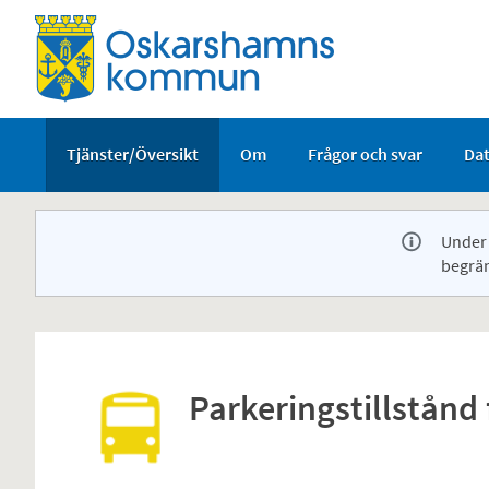
Välkommen
till
e-
tjänster
-
Tjänster/Översikt
Om
Frågor och svar
Da
Oskarshamns
kommun
Under 
begrä
Parkeringstillstånd