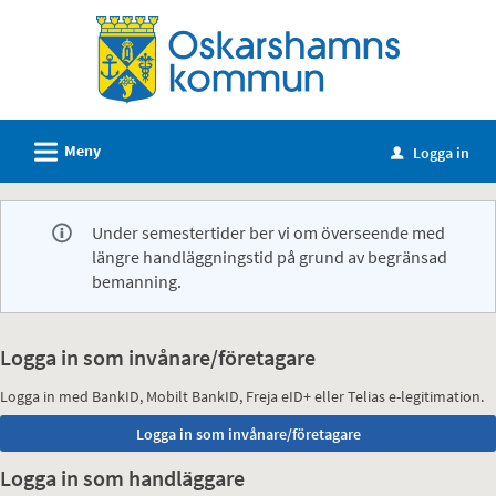
Välkommen
till
e-
tjänster
-
L
Meny
Logga in
u
Oskarshamns
kommun
Under semestertider ber vi om överseende med
längre handläggningstid på grund av begränsad
bemanning.
Logga in som invånare/företagare
Logga in med BankID, Mobilt BankID, Freja eID+ eller Telias e-legitimation.
Logga in som handläggare